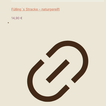
Fülling´s Stracke – naturgereift
14,90
€