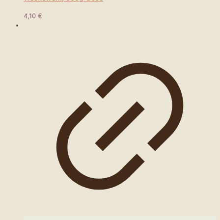
4,10
€