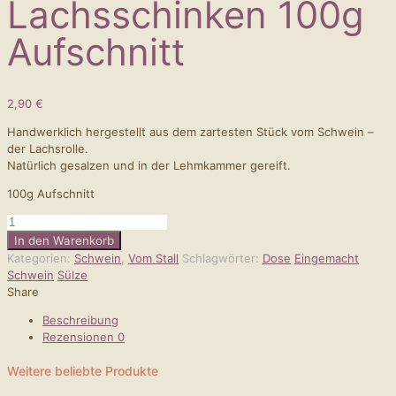
Lachsschinken 100g
Aufschnitt
2,90
€
Handwerklich hergestellt aus dem zartesten Stück vom Schwein –
der Lachsrolle.
Natürlich gesalzen und in der Lehmkammer gereift.
100g Aufschnitt
Lachsschinken
100g
In den Warenkorb
Aufschnitt
Kategorien:
Schwein
,
Vom Stall
Schlagwörter:
Dose
Eingemacht
Menge
Schwein
Sülze
Share
Beschreibung
Rezensionen
0
Weitere beliebte Produkte