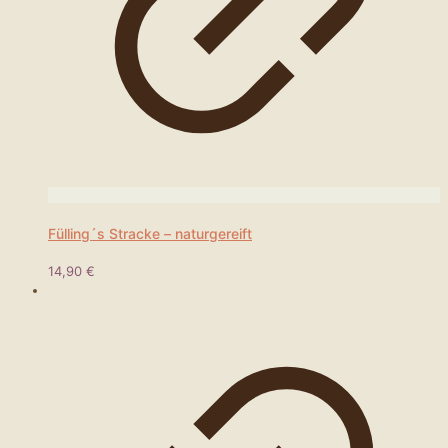
Fülling´s Stracke – naturgereift
14,90
€