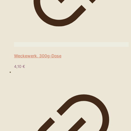
Weckewerk, 300g-Dose
4,10
€