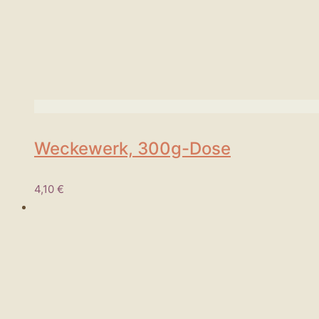
Weckewerk, 300g-Dose
4,10
€