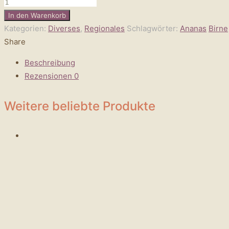
Fruchtsaftbeeren
„Glühweinsterne“
In den Warenkorb
Menge
Kategorien:
Diverses
,
Regionales
Schlagwörter:
Ananas
Birne
Share
Beschreibung
Rezensionen
0
Weitere beliebte Produkte