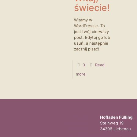
świecie!
Witamy w
WordPressie. To
jest twój pierwszy
post. Edytuj go lub
usuń, a następnie
zacznij pisać!
0
Read
more
Impressum
Hofladen Fülling
Datenschutz
Steinweg 19
Allgemeine
34396 Liebenau
Geschäftsbedingungen