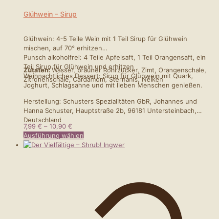
Glühwein – Sirup
Glühwein: 4-5 Teile Wein mit 1 Teil Sirup für Glühwein
mischen, auf 70° erhitzen
Punsch alkoholfrei: 4 Teile Apfelsaft, 1 Teil Orangensaft, ein
Teil Sirup für Glühwein und erhitzen
Zutaten:
Wasser, brauner Rohrzucker, Zimt, Orangenschale,
Weihnachtliches Dessert: Sirup für Glühwein mit Quark,
Zitronenschale, Cardamom, Sternanis, Nelken
Joghurt, Schlagsahne und mit lieben Menschen genießen.
Herstellung: Schusters Spezialitäten GbR, Johannes und
Hanna Schuster, Hauptstraße 2b, 96181 Untersteinbach,
Deutschland
Preisspanne:
7,99
€
–
10,90
€
7,99 €
Dieses
Ausführung wählen
bis
Produkt
10,90 €
weist
mehrere
Varianten
auf.
Die
Optionen
können
auf