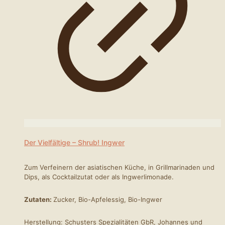
der
Produktseite
gewählt
werden
Der Vielfältige – Shrub! Ingwer
Zum Verfeinern der asiatischen Küche, in Grillmarinaden und
Dips, als Cocktailzutat oder als Ingwerlimonade.
Zutaten:
Zucker, Bio-Apfelessig, Bio-Ingwer
Herstellung: Schusters Spezialitäten GbR, Johannes und