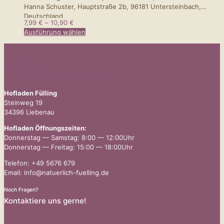
Hanna Schuster, Hauptstraße 2b, 96181 Untersteinbach,
Deutschland
Preisspanne:
7,99
€
–
10,90
€
7,99 €
Dieses
Ausführung wählen
bis
Produkt
10,90 €
weist
Impressum
mehrere
Datenschutz
Varianten
Allgemeine Geschäftsbedingungen
auf.
Die
Hofladen Fülling
Optionen
Steinweg 19
können
34396 Liebenau
auf
der
Hofladen Öffnungszeiten:
Produktseite
Donnerstag — Samstag: 8:00 — 12:00Uhr
gewählt
Donnerstag — Freitag: 15:00 — 18:00Uhr
werden
Telefon: +49 5676 679
Email: info@natuerlich-fuelling.de
Noch Fragen?
Kontaktiere uns gerne!