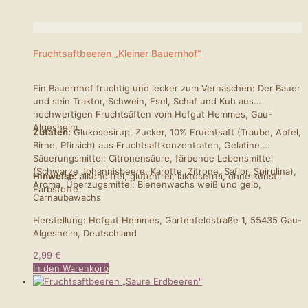
Fruchtsaftbeeren „Kleiner Bauernhof“
Ein Bauernhof fruchtig und lecker zum Vernaschen: Der Bauer
und sein Traktor, Schwein, Esel, Schaf und Kuh aus
hochwertigen Fruchtsäften vom Hofgut Hemmes, Gau-
Algesheim.
Zutaten:
Glukosesirup, Zucker, 10% Fruchtsaft (Traube, Apfel,
Birne, Pfirsich) aus Fruchtsaftkonzentraten, Gelatine,
Säuerungsmittel: Citronensäure, färbende Lebensmittel
(Schwarze Johannisbeere, Karotte, Zitrone, Saflor, Spirulina),
Hinweise:
alkoholfrei, glutenfrei, laktosefrei, ohne künstl.
Aroma, Überzugsmittel: Bienenwachs weiß und gelb,
Farbstoffe
Carnaubawachs
Herstellung: Hofgut Hemmes, Gartenfeldstraße 1, 55435 Gau-
Algesheim, Deutschland
2,99
€
In den Warenkorb