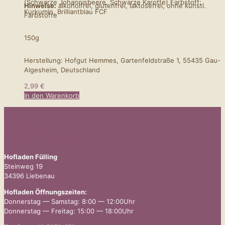
(Schwarze Johannisbeere, Schwarze Karotte) Farbstoff:
Hinweise:
alkoholfrei, glutenfrei, laktosefrei, ohne künstl.
Kurkumin, Brilliantblau FCF
Farbstoffe
150g
Herstellung: Hofgut Hemmes, Gartenfeldstraße 1, 55435 Gau-
Algesheim, Deutschland
2,99
€
In den Warenkorb
Impressum
Datenschutz
Allgemeine Geschäftsbedingungen
Hofladen Fülling
Steinweg 19
34396 Liebenau
Hofladen Öffnungszeiten:
Donnerstag — Samstag: 8:00 — 12:00Uhr
Donnerstag — Freitag: 15:00 — 18:00Uhr